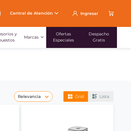
Central de Atención
Ingresar
sorios y
Ofertas
Despacho
Marcas
puestos
Especiales
Gratis
Relevancia
Grid
Lista