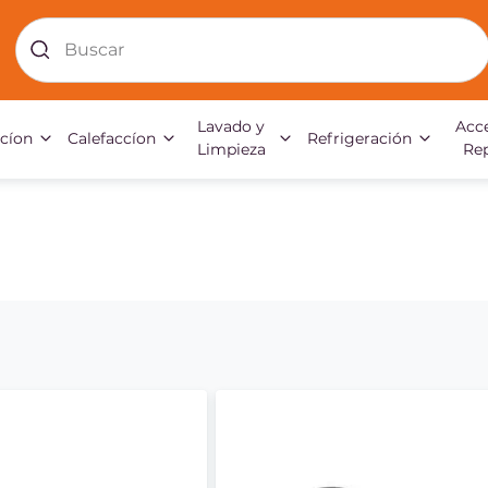
Buscar
Lavado y
Acce
acíon
Calefaccíon
Refrigeración
Limpieza
Re