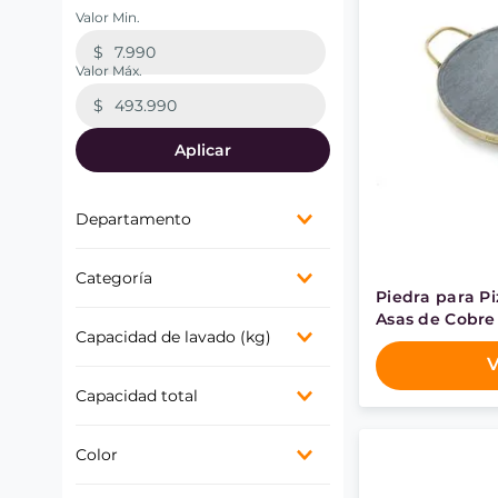
$
$
Aplicar
Departamento
Línea Blanca
Categoría
Menaje
Piedra para P
Lavadora secadora
Utensílios
Asas de Cobre
Lavado
Capacidad de lavado (kg)
Refrigerador
Lavadora
V
Encimeras
9,5 kg
Lavadora secadora
Capacidad total
16 kg
Lavadoras
Campanas
Menos de 300 L
Color
Hornos
Entre 300 y 400 L
Cocinas
Entre 400 y 500 L
Inox