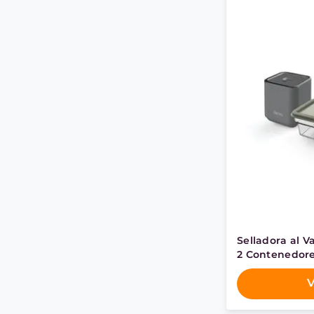
Selladora al V
2 Contenedore
V