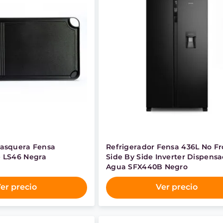
rasquera Fensa
Refrigerador Fensa 436L No Fr
e LS46 Negra
Side By Side Inverter Dispens
Agua SFX440B Negro
er precio
Ver precio