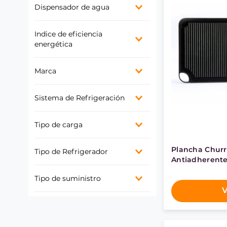
Mas de 500 L
Dispensador de agua
Silver
Negro y acero inoxidable
Sí
Blanco
Indice de eficiencia
No
Black
energética
Gris
A
Marca
B
C
Fensa
D
Sistema de Refrigeración
No Frost
Tipo de carga
Superior
Plancha Chur
Tipo de Refrigerador
Antiadherent
Bottom Freezer
Tipo de suministro
Side By Side
V
Multidoor
Gas
Eléctrico