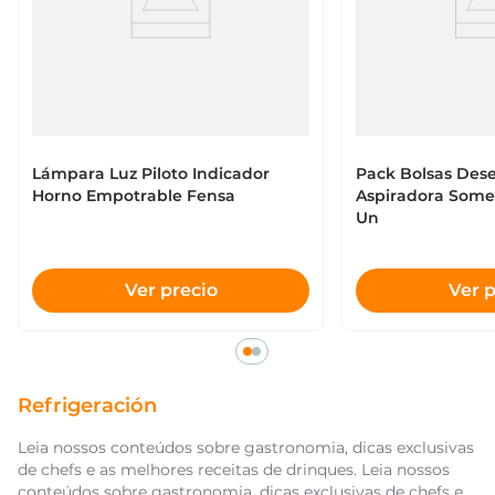
Lámpara Luz Piloto Indicador
Pack Bolsas Des
Horno Empotrable Fensa
Aspiradora Somel
Un
Ver precio
Ver p
Refrigeración
Leia nossos conteúdos sobre gastronomia, dicas exclusivas
de chefs e as melhores receitas de drinques. Leia nossos
conteúdos sobre gastronomia, dicas exclusivas de chefs e