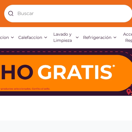
Buscar
Lavado y
Acce
acíon
Calefaccíon
Refrigeración
Limpieza
Re