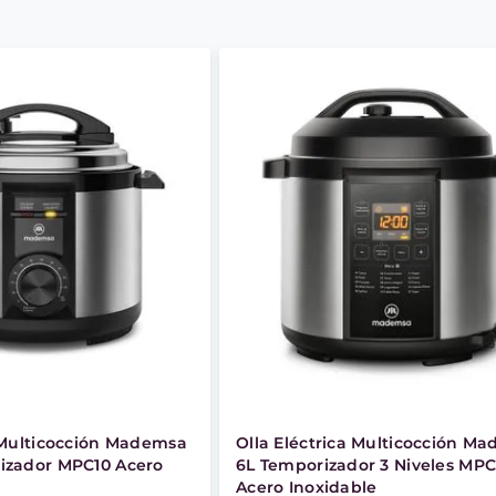
a Multicocción Mademsa
Olla Eléctrica Multicocción M
izador MPC10 Acero
6L Temporizador 3 Niveles MP
Acero Inoxidable