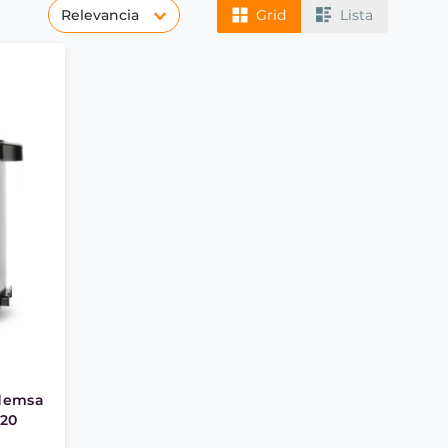
Relevancia
Grid
Lista
ademsa
C20