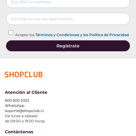
Iluminación interna
Sí
Número de bandejas
4
Material de las bandejas
Vidrio templado
Acepto los
Términos y Condiciones y los Política de Privacidad
.
Bandeja ajustable
No
Regístrate
Cantidad de cajones (interior)
2
Niveles de temperatura
Máximo, Medio y
Mínimo
Temperatura del congelador (ºC)
-23°C
Ice Maker
No
Atención al Cliente
Material puertas
Black PCM
600 600 5353
Embossed
WhatsApp
soporte@shopclub.cl
Material gabinete
Black PCM
De lunes a sábado
de 09:00 a 19:00 horas
Embossed
Contáctanos
Consumo (Kilowatt por mes)
27 kWh/mes