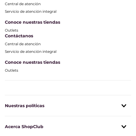
Central de atención
Potencia
210 W
Servicio de atención integral
Frecuencia (Hertz)
50
Conoce nuestras tiendas
Tensión (Voltaje)
220 V
Outlets
Contáctanos
Hecho en
China
Central de atención
Certificado de seguridad
E-022-01-178141
Servicio de atención integral
Certificado de eficiencia
E-013-01-179200
Conoce nuestras tiendas
Outlets
Tipo de refrigerante
R600a
Duración del bien
11 años
Plazo soporte de repuestos
5 años (10 años
para compresor)
Nuestras políticas
Plazo de soporte técnico
11 años
Acerca ShopClub