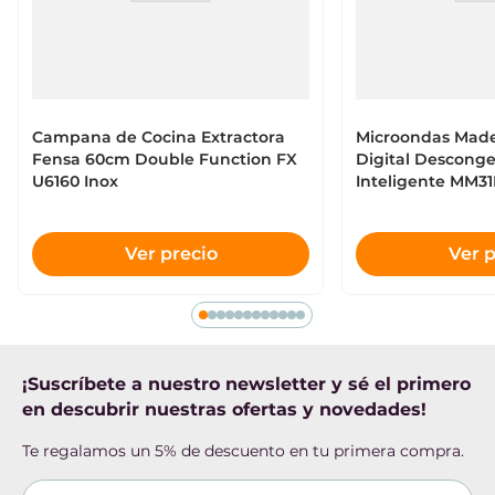
con el producto a temperatura ambiente (20 °C) 
²Resultados obtenidos en ensayos realizados por la 
Dispensador de agua
Sí
FURB (Universidad Regional de Blumenau) en 
Filtro de agua
No
frutillas, champiñones y lechugas.
Dispensador de Hielo
Sí
Campana de Cocina Extractora
Microondas Made
Alto producto
178 cm
Fensa 60cm Double Function FX
Digital Descong
U6160 Inox
Inteligente MM3
Ancho producto
83,6 cm
Profundidad producto
63,6 cm
Ver precio
Ver p
Peso producto (kilos)
76 Kg
Alto producto embalado
184,5 cm
Ancho producto embalado
89,3 cm
¡Suscríbete a nuestro newsletter y sé el primero
Profundidad producto embalado
68 cm
en descubrir nuestras ofertas y novedades!
Peso producto embalado (kilos)
84 Kg
Te regalamos un 5% de descuento en tu primera compra.
Autosense
Sí