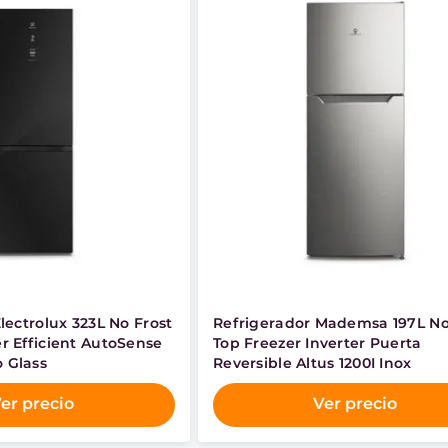
lectrolux 323L No Frost
Refrigerador Mademsa 197L No
r Efficient AutoSense
Top Freezer Inverter Puerta
 Glass
Reversible Altus 1200I Inox
er precio
Ver precio