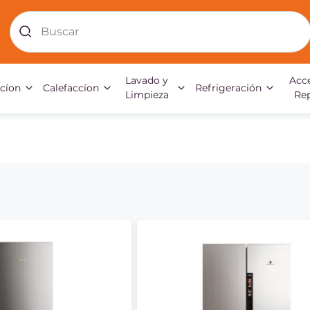
Buscar
Lavado y
Acce
acíon
Calefaccíon
Refrigeración
Limpieza
Re