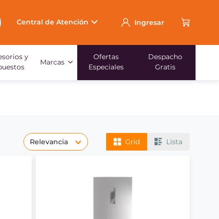
Central de Atención
Ingresar
sorios y
Ofertas
Despacho
Marcas
puestos
Especiales
Gratis
Relevancia
Grid
Lista