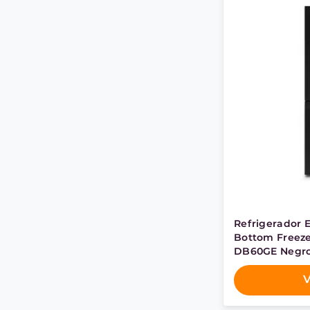
Refrigerador E
Bottom Freeze
DB60GE Negro
V