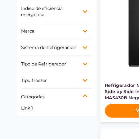
Vertical
Indice de eficiencia
energética
A+
Marca
C
D
Electrolux
Sistema de Refrigeración
Fensa
Mademsa
No Frost
Tipo de Refrigerador
Bottom Freezer
Tipo freezer
Side By Side
Refrigerador 
Top Freezer
Sólo Freezer
Side by Side I
Multidoor
Categorías
MAS430B Neg
Link 1
V