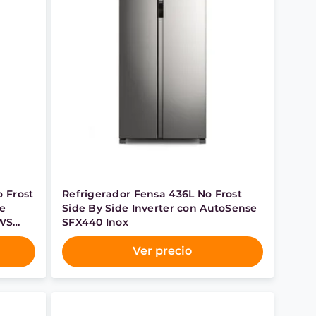
o Frost
Refrigerador Fensa 436L No Frost
se
Side By Side Inverter con AutoSense
4WS
SFX440 Inox
Ver precio