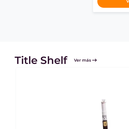
V
Title Shelf
Ver más