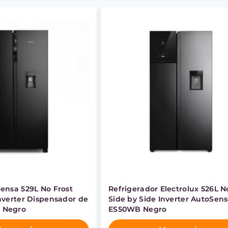
Fensa 529L No Frost
Refrigerador Electrolux 526L N
Inverter Dispensador de
Side by Side Inverter AutoSen
 Negro
ES50WB Negro