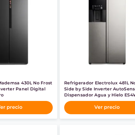
Mademsa 430L No Frost
Refrigerador Electrolux 481L N
nverter Panel Digital
Side by Side Inverter AutoSen
ro
Dispensador Agua y Hielo ES
Inox
er precio
Ver precio