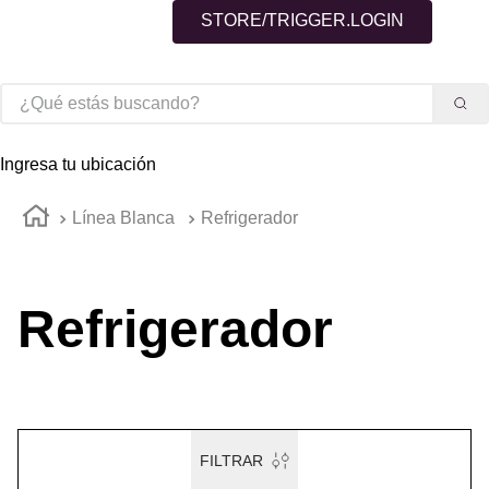
STORE/TRIGGER.LOGIN
¿Qué estás buscando?
TÉRMINOS MÁS BUSCADOS
Ingresa tu ubicación
1
.
estufa
Línea Blanca
Refrigerador
2
.
lavadora
3
.
bottom freezer
4
.
calefont
Refrigerador
5
.
no frost
6
.
vaporizador
7
.
secadora
8
.
cocina
FILTRAR
9
.
refrigerador