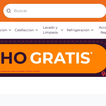
Buscar
Lavado y
Acce
acíon
Calefaccíon
Refrigeración
Limpieza
Re