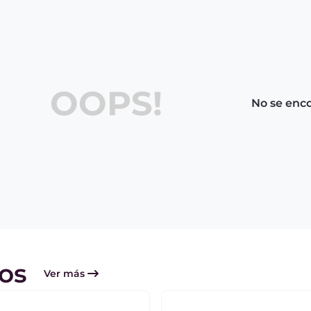
OOPS!
No se enc
os
Ver más