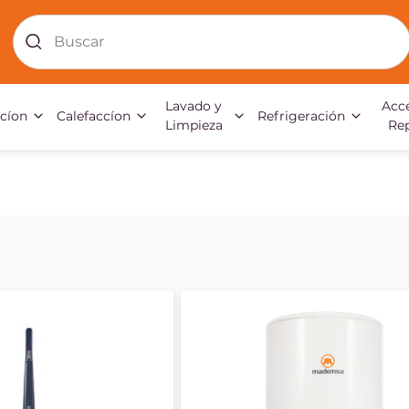
Buscar
Lavado y
Acce
acíon
Calefaccíon
Refrigeración
Limpieza
Re