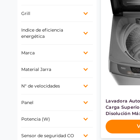
Black
Gris/Silver
Horizontal
Grill
Granite Gray
Vertical
Azul
No
Silver
Indice de eficiencia
Silver + Granite Gray
energética
A+
Marca
A
B
Mademsa
C
Material Jarra
Electrolux
D
Fensa
E
Vidrio
Somela
N° de velocidades
Plástico
2 + Pulso
Lavadora Aut
Panel
6 + Pulso
Carga Superio
5 + Pulso
Disolución Má
Digital
Potencia (W)
Button
V
400 W
Sensor de seguridad CO
500 W