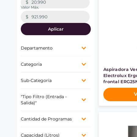
$
$
Aplicar
Departamento
Línea Blanca
Categoría
Climatización
Aspiradora Ver
Refrigerador
Refrigerador
Electrolux Erg
Pequeños
Sub-Categoría
Ventiladores
frontal ERG25
Electrodomesticos
Freezer
Calefacción
Aspiradoras robot
V
Estufas
"Tipo Filtro (Entrada -
Lavado
Aire Acondicionado 12000
Licuadoras
Salida)"
Aspiradoras
BTUs
Calefont
Lavadora
Aspiradoras verticales
Aspiradoras
HEPA
Aire acondicionado
Aire Acondicionado 9000
Cantidad de Programas
Aire Acondicionado
Minipimer
BTUs
Microondas
Aire Acondicionado 18000
7
Lavadoras
Capacidad (Litros)
BTUs