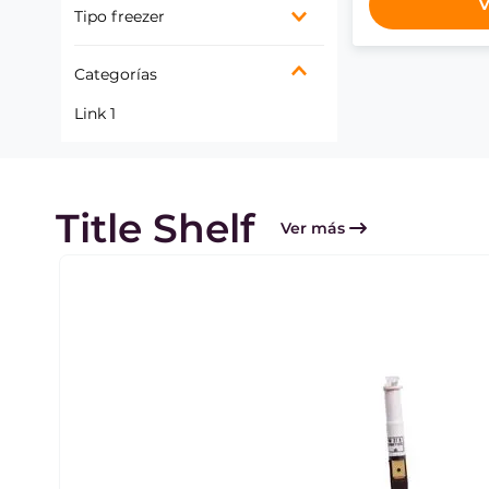
V
Tipo freezer
Tiro natural
Sólo Freezer
Categorías
Dual (Refrigerador o
Freezer)
Link 1
Title Shelf
Ver más