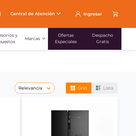
Central de Atención
Ingresar
sorios y
Ofertas
Despacho
Marcas
puestos
Especiales
Gratis
Relevancia
Grid
Lista