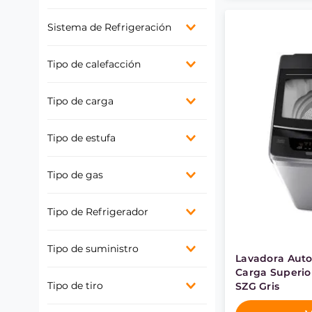
300 W
Sí
Sistema de Refrigeración
Frío Directo
Tipo de calefacción
No Frost
Convección radiante
Tipo de carga
Superior
Tipo de estufa
Híbrida (eléctrica y kerosene)
Tipo de gas
Kerosene (parafina)
Gas Licuado (GL)
Tipo de Refrigerador
Gas Natural (GN)
Bottom Freezer
Tipo de suministro
Side By Side
Lavadora Aut
Top Freezer
Carga Superio
Gas
Multidoor
Tipo de tiro
SZG Gris
Tiro forzado