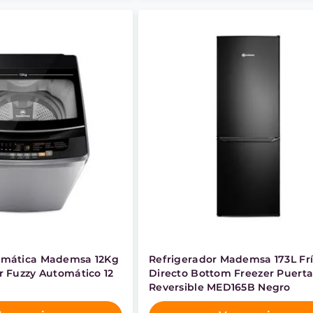
omática Mademsa 12Kg
Refrigerador Mademsa 173L Fr
r Fuzzy Automático 12
Directo Bottom Freezer Puert
Reversible MED165B Negro